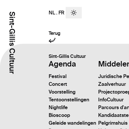
NL
.
FR
Sint-Gillis Cultuur
Terug
Sint-Gillis Cultuur
Agenda
Middele
Festival
Juridische P
Concert
Zaalverhuur
Voorstelling
Projectoproe
Tentoonstellingen
InfoCultuur
Nightlife
Parcours d'ar
Bioscoop
Kandidaatstell
Geleide wandelingen
Pelgrimshuis