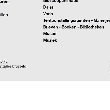
Bioscoopanimatie
turen
Dans
Varia
illes
Tentoonstellingsruimten - Galerije
Brieven - Boeken - Bibliotheken
Musea
Muziek
6.05
stgilles.brussels