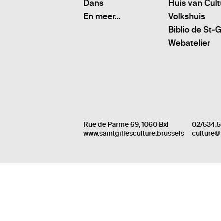
Dans
Huis van Cul
En meer...
Volkshuis
Biblio de St-G
Webatelier
Rue de Parme 69, 1060 Bxl
02/534.5
www.saintgillesculture.brussels
culture@