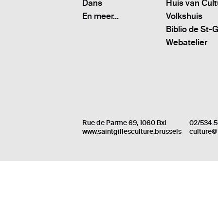
Dans
Huis van Cul
En meer...
Volkshuis
Biblio de St-G
Webatelier
Rue de Parme 69, 1060 Bxl
02/534.5
www.saintgillesculture.brussels
culture@