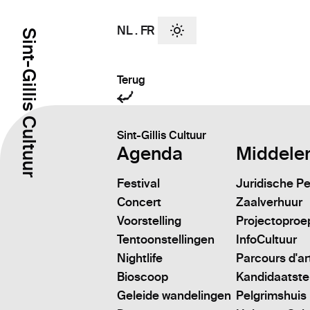
NL
.
FR
Sint-Gillis Cultuur
Terug
Sint-Gillis Cultuur
Agenda
Middele
Festival
Juridische P
Concert
Zaalverhuur
Voorstelling
Projectoproe
Tentoonstellingen
InfoCultuur
Nightlife
Parcours d'ar
Bioscoop
Kandidaatstell
Geleide wandelingen
Pelgrimshuis