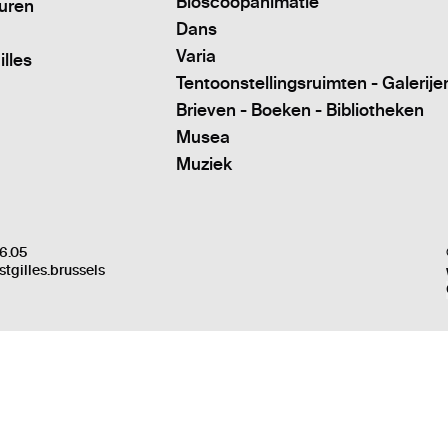
Bioscoopanimatie
turen
Dans
Varia
illes
Tentoonstellingsruimten - Galerije
Brieven - Boeken - Bibliotheken
Musea
Muziek
6.05
stgilles.brussels