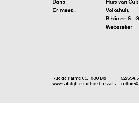
Dans
Huis van Cul
En meer...
Volkshuis
Biblio de St-G
Webatelier
Rue de Parme 69, 1060 Bxl
02/534.5
www.saintgillesculture.brussels
culture@