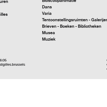
Bioscoopanimatie
turen
Dans
Varia
illes
Tentoonstellingsruimten - Galerije
Brieven - Boeken - Bibliotheken
Musea
Muziek
6.05
stgilles.brussels