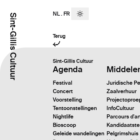
NL
.
FR
Sint-Gillis Cultuur
Terug
Sint-Gillis Cultuur
Agenda
Middele
Festival
Juridische P
Concert
Zaalverhuur
Voorstelling
Projectoproe
Tentoonstellingen
InfoCultuur
Nightlife
Parcours d'ar
Bioscoop
Kandidaatstell
Geleide wandelingen
Pelgrimshuis