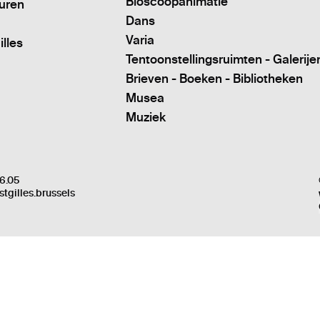
Bioscoopanimatie
turen
Dans
Varia
illes
Tentoonstellingsruimten - Galerije
Brieven - Boeken - Bibliotheken
Musea
Muziek
6.05
stgilles.brussels