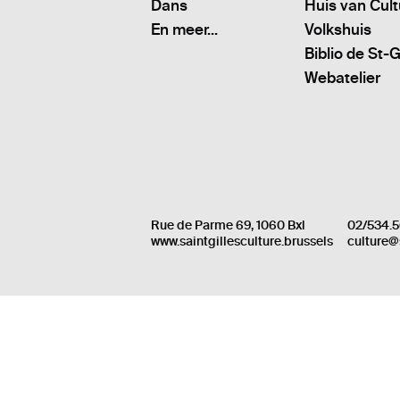
Dans
Huis van Cul
En meer...
Volkshuis
Biblio de St-G
Webatelier
Rue de Parme 69, 1060 Bxl
02/534.5
www.saintgillesculture.brussels
culture@