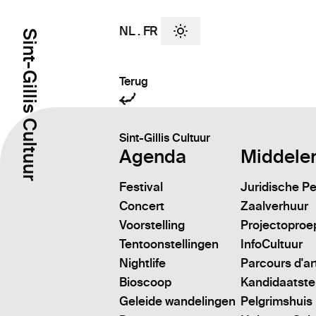
NL
.
FR
Sint-Gillis Cultuur
Terug
Sint-Gillis Cultuur
Agenda
Middele
Festival
Juridische P
Concert
Zaalverhuur
Voorstelling
Projectoproe
Tentoonstellingen
InfoCultuur
Nightlife
Parcours d'ar
Bioscoop
Kandidaatstell
Geleide wandelingen
Pelgrimshuis