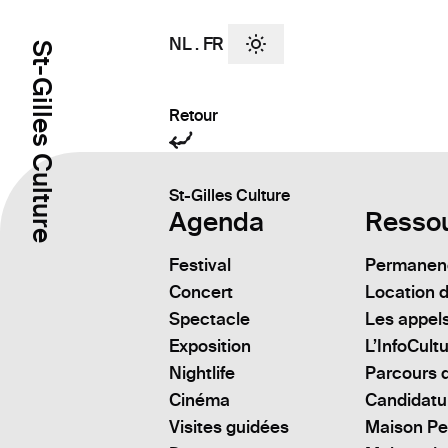
NL
.
FR
St-Gilles Culture
Retour
St-Gilles Culture
Agenda
Resso
Festival
Permanenc
Concert
Location d
Spectacle
Les appels
Exposition
L’InfoCult
Nightlife
Parcours d
Cinéma
Candidatu
Visites guidées
Maison Pe