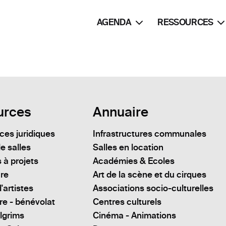
AGENDA
RESSOURCES
urces
Annuaire
es juridiques
Infrastructures communales
e salles
Salles en location
 à projets
Académies & Ecoles
ure
Art de la scène et du cirques
'artistes
Associations socio-culturelles
re - bénévolat
Centres culturels
lgrims
Cinéma - Animations