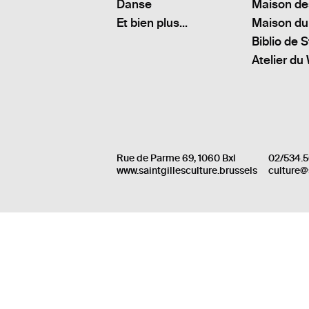
Danse
Maison de
Et bien plus...
Maison du
Biblio de S
Atelier du
Rue de Parme 69, 1060 Bxl
02/534.5
www.saintgillesculture.brussels
culture@