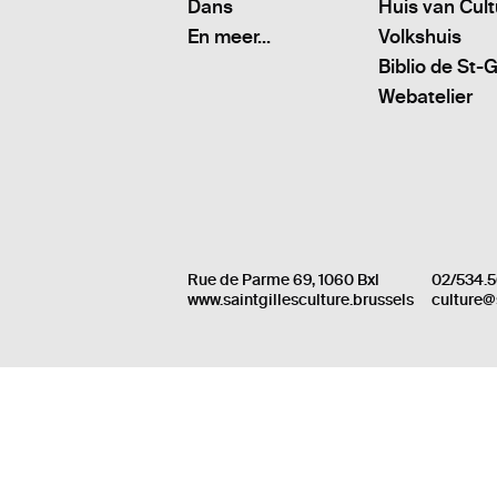
Dans
Huis van Cul
En meer...
Volkshuis
Biblio de St-G
Webatelier
Rue de Parme 69, 1060 Bxl
02/534.5
www.saintgillesculture.brussels
culture@