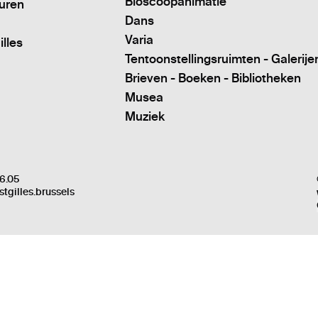
Bioscoopanimatie
turen
Dans
Varia
illes
Tentoonstellingsruimten - Galerije
Brieven - Boeken - Bibliotheken
Musea
Muziek
6.05
stgilles.brussels