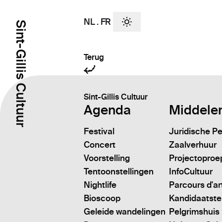
NL
.
FR
Sint-Gillis Cultuur
Terug
Sint-Gillis Cultuur
Agenda
Middele
Festival
Juridische P
Concert
Zaalverhuur
Voorstelling
Projectoproe
Tentoonstellingen
InfoCultuur
Nightlife
Parcours d'ar
Bioscoop
Kandidaatstell
Geleide wandelingen
Pelgrimshuis