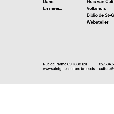
Dans
Huis van Cul
En meer...
Volkshuis
Biblio de St-G
Webatelier
Rue de Parme 69, 1060 Bxl
02/534.5
www.saintgillesculture.brussels
culture@