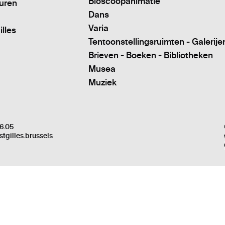
Bioscoopanimatie
turen
Dans
Varia
illes
Tentoonstellingsruimten - Galerije
Brieven - Boeken - Bibliotheken
Musea
Muziek
6.05
stgilles.brussels