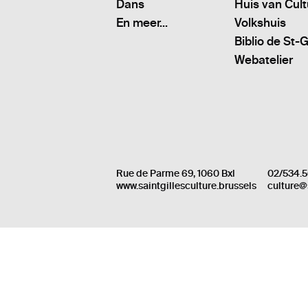
Dans
Huis van Cul
En meer...
Volkshuis
Biblio de St-G
Webatelier
Rue de Parme 69, 1060 Bxl
02/534.5
www.saintgillesculture.brussels
culture@