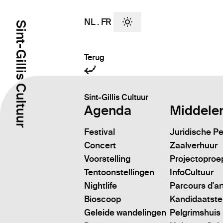
NL
.
FR
Sint-Gillis Cultuur
Terug
Sint-Gillis Cultuur
Agenda
Middele
Festival
Juridische P
Concert
Zaalverhuur
Voorstelling
Projectoproe
Tentoonstellingen
InfoCultuur
Nightlife
Parcours d'ar
Bioscoop
Kandidaatstell
Geleide wandelingen
Pelgrimshuis