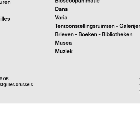
Bioscoopanimatie
turen
Dans
Varia
illes
Tentoonstellingsruimten - Galerije
Brieven - Boeken - Bibliotheken
Musea
Muziek
6.05
stgilles.brussels