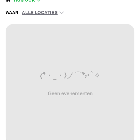
IN
HUMOUR
WAAR
ALLE LOCATIES
(
*
・
‿
・
)
ノ
⌒
*
:
･ﾟ
✧
Geen evenementen