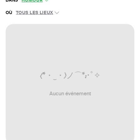
DANS
HUMOUR
OÙ
TOUS LES LIEUX
(
*
・
‿
・
)
ノ
⌒
*
:
･ﾟ
✧
Aucun événement