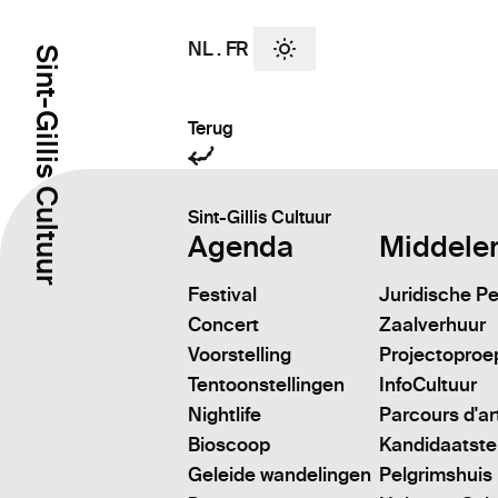
NL
.
FR
Sint-Gillis Cultuur
Terug
Sint-Gillis Cultuur
Agenda
Middele
Festival
Juridische P
Concert
Zaalverhuur
Voorstelling
Projectoproe
Tentoonstellingen
InfoCultuur
Nightlife
Parcours d'ar
Bioscoop
Kandidaatstell
Geleide wandelingen
Pelgrimshuis