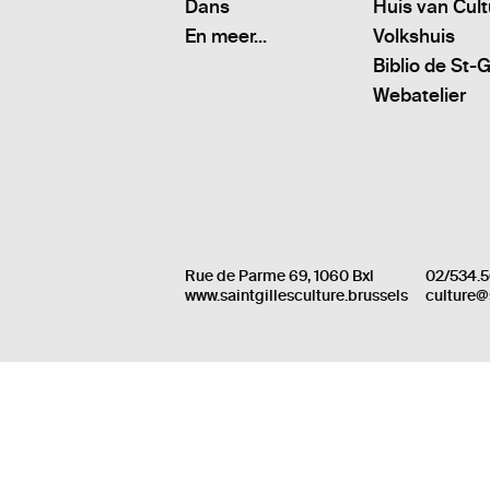
Dans
Huis van Cul
En meer...
Volkshuis
Biblio de St-G
Webatelier
Rue de Parme 69, 1060 Bxl
02/534.5
www.saintgillesculture.brussels
culture@