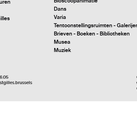
Bioscoopanimatie
turen
Dans
Varia
illes
Tentoonstellingsruimten - Galerije
Brieven - Boeken - Bibliotheken
Musea
Muziek
6.05
stgilles.brussels