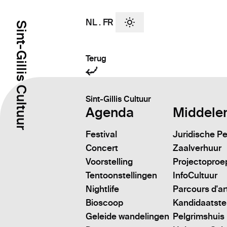
NL
.
FR
Sint-Gillis Cultuur
Terug
Sint-Gillis Cultuur
Agenda
Middele
Festival
Juridische P
Concert
Zaalverhuur
Voorstelling
Projectoproe
Tentoonstellingen
InfoCultuur
Nightlife
Parcours d'ar
Bioscoop
Kandidaatstell
Geleide wandelingen
Pelgrimshuis