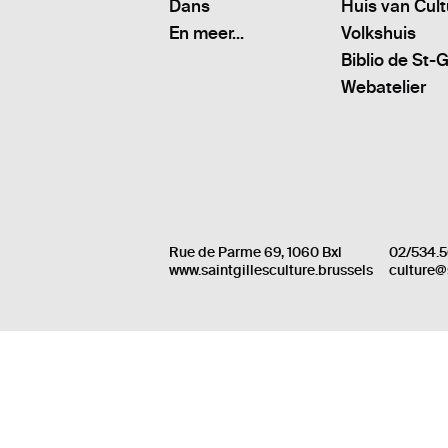
Dans
Huis van Cul
En meer...
Volkshuis
Biblio de St-G
Webatelier
Rue de Parme 69, 1060 Bxl
02/534.5
www.saintgillesculture.brussels
culture@