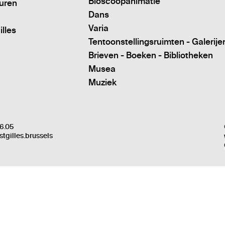
Bioscoopanimatie
turen
Dans
Varia
illes
Tentoonstellingsruimten - Galerije
Brieven - Boeken - Bibliotheken
Musea
Muziek
6.05
stgilles.brussels