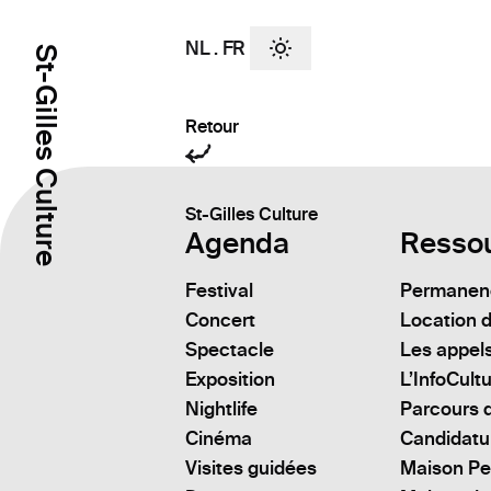
NL
.
FR
St-Gilles Culture
Retour
St-Gilles Culture
Agenda
Resso
Festival
Permanenc
Concert
Location d
Spectacle
Les appels
Exposition
L’InfoCult
Nightlife
Parcours d
Cinéma
Candidatu
Visites guidées
Maison Pe