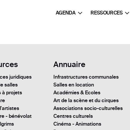
AGENDA
RESSOURCES
urces
Annuaire
es juridiques
Infrastructures communales
e salles
Salles en location
 à projets
Académies & Ecoles
ure
Art de la scène et du cirques
'artistes
Associations socio-culturelles
re - bénévolat
Centres culturels
lgrims
Cinéma - Animations