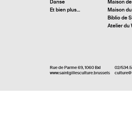
Danse
Maison de
Et bien plus...
Maison du
Biblio de S
Atelier du
Rue de Parme 69, 1060 Bxl
02/534.5
www.saintgillesculture.brussels
culture@