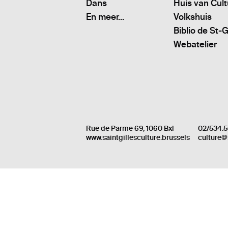
Dans
Huis van Cul
En meer...
Volkshuis
Biblio de St-G
Webatelier
Rue de Parme 69, 1060 Bxl
02/534.5
www.saintgillesculture.brussels
culture@