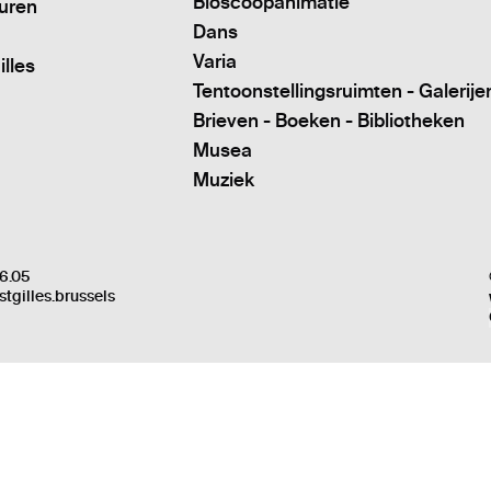
Bioscoopanimatie
turen
Dans
Varia
illes
Tentoonstellingsruimten - Galerije
Brieven - Boeken - Bibliotheken
Musea
Muziek
6.05
stgilles.brussels