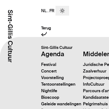
NL
.
FR
Sint-Gillis Cultuur
Terug
Sint-Gillis Cultuur
Agenda
Middele
Festival
Juridische P
Concert
Zaalverhuur
Voorstelling
Projectoproe
Tentoonstellingen
InfoCultuur
Nightlife
Parcours d'ar
Bioscoop
Kandidaatstell
Geleide wandelingen
Pelgrimshuis