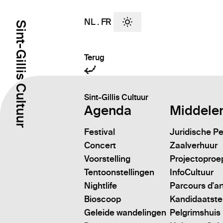
NL
.
FR
Sint-Gillis Cultuur
Terug
Sint-Gillis Cultuur
Agenda
Middele
Festival
Juridische P
Concert
Zaalverhuur
Voorstelling
Projectoproe
Tentoonstellingen
InfoCultuur
Nightlife
Parcours d'ar
Bioscoop
Kandidaatstell
Geleide wandelingen
Pelgrimshuis