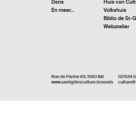
Dans
Huis van Cul
En meer...
Volkshuis
Biblio de St-G
Webatelier
Rue de Parme 69, 1060 Bxl
02/534.5
www.saintgillesculture.brussels
culture@