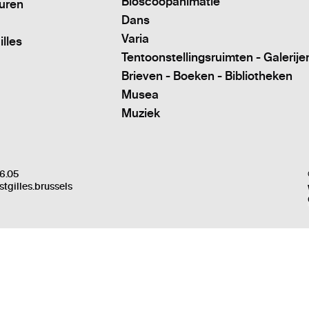
Bioscoopanimatie
turen
Dans
Varia
illes
Tentoonstellingsruimten - Galerije
Brieven - Boeken - Bibliotheken
Musea
Muziek
6.05
stgilles.brussels