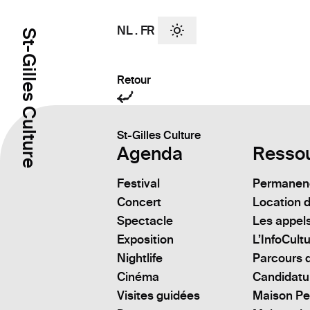
NL
.
FR
St-Gilles Culture
Retour
St-Gilles Culture
Agenda
Resso
Festival
Permanenc
Concert
Location d
Spectacle
Les appels
Exposition
L’InfoCult
Nightlife
Parcours d
Cinéma
Candidatu
Visites guidées
Maison Pe