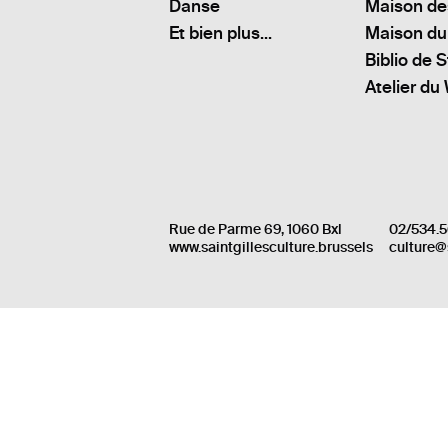
Danse
Maison de
Et bien plus...
Maison du
Biblio de S
Atelier du
Rue de Parme 69, 1060 Bxl
02/534.5
www.saintgillesculture.brussels
culture@