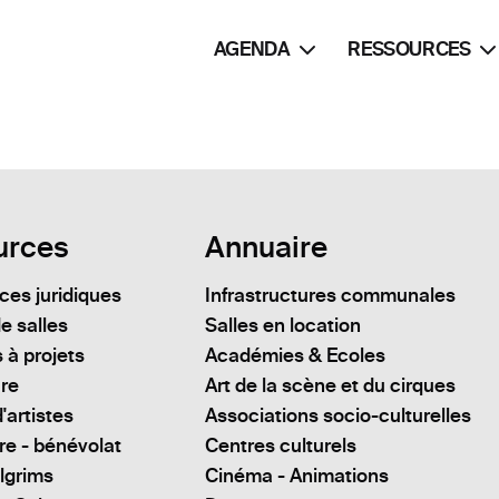
AGENDA
RESSOURCES
urces
Annuaire
es juridiques
Infrastructures communales
e salles
Salles en location
 à projets
Académies & Ecoles
ure
Art de la scène et du cirques
'artistes
Associations socio-culturelles
re - bénévolat
Centres culturels
lgrims
Cinéma - Animations