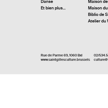
Danse
Maison de
Et bien plus...
Maison du
Biblio de S
Atelier du
Rue de Parme 69, 1060 Bxl
02/534.5
www.saintgillesculture.brussels
culture@