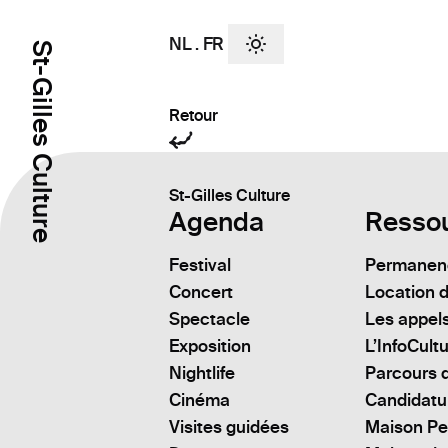
NL
.
FR
St-Gilles Culture
Retour
St-Gilles Culture
Agenda
Resso
Festival
Permanenc
Concert
Location d
Spectacle
Les appels
Exposition
L’InfoCult
Nightlife
Parcours d
Cinéma
Candidatu
Visites guidées
Maison Pe