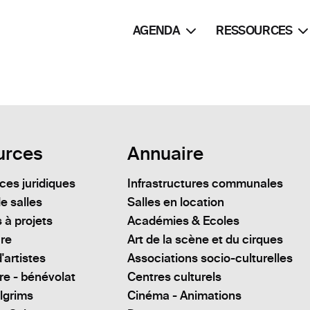
AGENDA
RESSOURCES
urces
Annuaire
es juridiques
Infrastructures communales
e salles
Salles en location
 à projets
Académies & Ecoles
ure
Art de la scène et du cirques
'artistes
Associations socio-culturelles
re - bénévolat
Centres culturels
lgrims
Cinéma - Animations