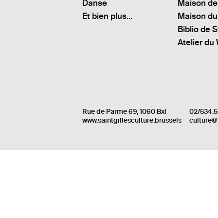
Danse
Maison de
Et bien plus...
Maison du
Biblio de S
Atelier du
Rue de Parme 69, 1060 Bxl
02/534.5
www.saintgillesculture.brussels
culture@