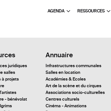
AGENDA
RESSOURCES
urces
Annuaire
es juridiques
Infrastructures communales
e salles
Salles en location
 à projets
Académies & Ecoles
ure
Art de la scène et du cirques
'artistes
Associations socio-culturelles
re - bénévolat
Centres culturels
lgrims
Cinéma - Animations