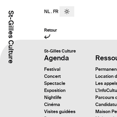
NL
.
FR
St-Gilles Culture
Retour
St-Gilles Culture
Agenda
Resso
Festival
Permanenc
Concert
Location d
Spectacle
Les appels
Exposition
L’InfoCult
Nightlife
Parcours d
Cinéma
Candidatu
Visites guidées
Maison Pe