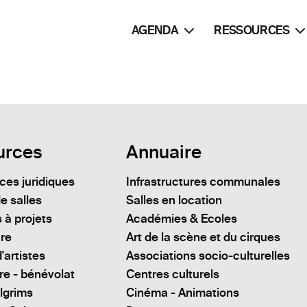
AGENDA
RESSOURCES
urces
Annuaire
es juridiques
Infrastructures communales
e salles
Salles en location
 à projets
Académies & Ecoles
ure
Art de la scène et du cirques
'artistes
Associations socio-culturelles
re - bénévolat
Centres culturels
lgrims
Cinéma - Animations