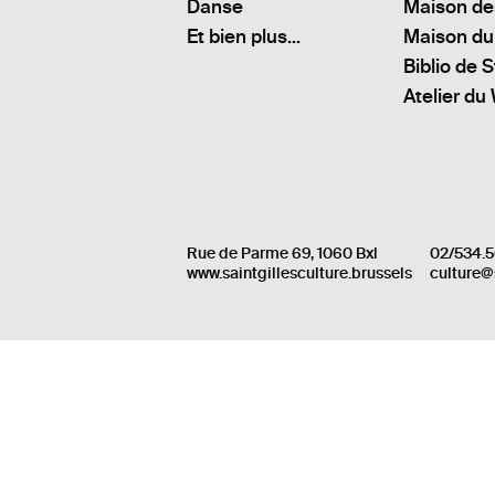
Danse
Maison de
Et bien plus...
Maison du
Biblio de S
Atelier du
Rue de Parme 69, 1060 Bxl
02/534.5
www.saintgillesculture.brussels
culture@