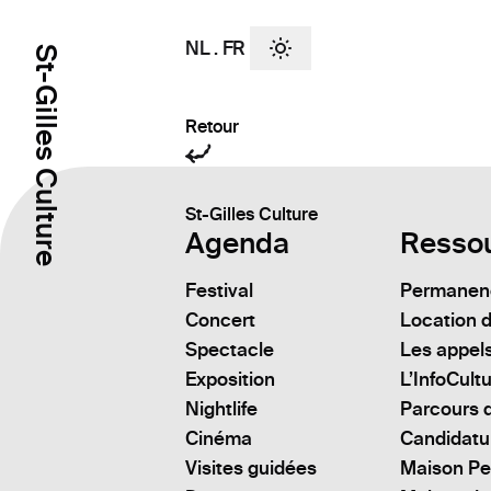
NL
.
FR
St-Gilles Culture
Retour
St-Gilles Culture
Agenda
Resso
Festival
Permanenc
Concert
Location d
Spectacle
Les appels
Exposition
L’InfoCult
Nightlife
Parcours d
Cinéma
Candidatu
Visites guidées
Maison Pe