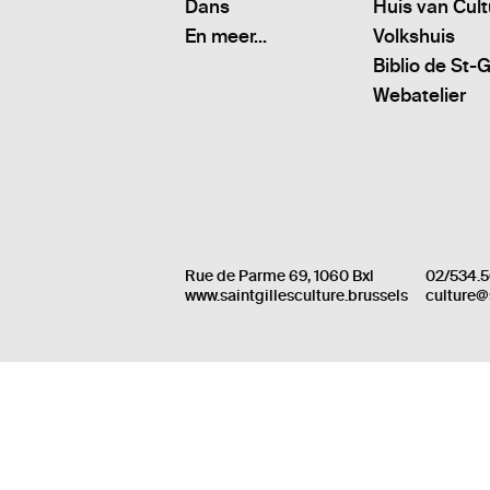
Dans
Huis van Cul
En meer...
Volkshuis
Biblio de St-G
Webatelier
Rue de Parme 69, 1060 Bxl
02/534.5
www.saintgillesculture.brussels
culture@