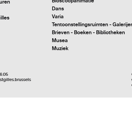
Bioscoopanimatie
turen
Dans
Varia
illes
Tentoonstellingsruimten - Galerije
Brieven - Boeken - Bibliotheken
Musea
Muziek
6.05
stgilles.brussels