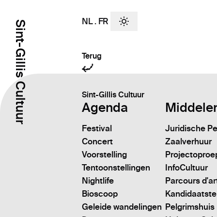
NL
.
FR
Sint-Gillis Cultuur
Terug
Sint-Gillis Cultuur
Agenda
Middele
Festival
Juridische P
Concert
Zaalverhuur
Voorstelling
Projectoproe
Tentoonstellingen
InfoCultuur
Nightlife
Parcours d'ar
Bioscoop
Kandidaatstell
Geleide wandelingen
Pelgrimshuis