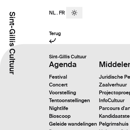
NL
.
FR
Sint-Gillis Cultuur
Terug
Sint-Gillis Cultuur
Agenda
Middele
Festival
Juridische P
Concert
Zaalverhuur
Voorstelling
Projectoproe
Tentoonstellingen
InfoCultuur
Nightlife
Parcours d'ar
Bioscoop
Kandidaatstell
Geleide wandelingen
Pelgrimshuis