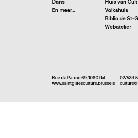
Dans
Huis van Cul
En meer...
Volkshuis
Biblio de St-G
Webatelier
Rue de Parme 69, 1060 Bxl
02/534.5
www.saintgillesculture.brussels
culture@