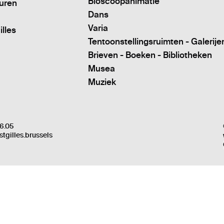
Bioscoopanimatie
turen
Dans
Varia
illes
Tentoonstellingsruimten - Galerije
Brieven - Boeken - Bibliotheken
Musea
Muziek
6.05
stgilles.brussels