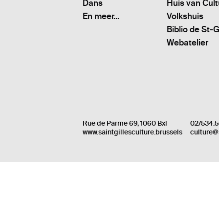
Dans
Huis van Cul
En meer...
Volkshuis
Biblio de St-G
Webatelier
Rue de Parme 69, 1060 Bxl
02/534.5
www.saintgillesculture.brussels
culture@