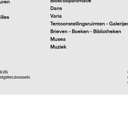
Bioscoopanimatie
turen
Dans
Varia
illes
Tentoonstellingsruimten - Galerije
Brieven - Boeken - Bibliotheken
Musea
Muziek
6.05
stgilles.brussels