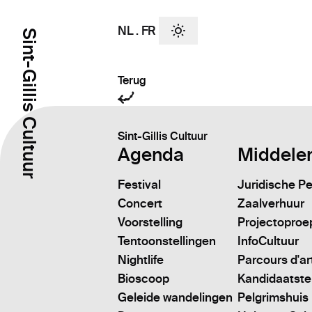
NL
.
FR
Sint-Gillis Cultuur
Terug
Sint-Gillis Cultuur
Agenda
Middele
Festival
Juridische P
Concert
Zaalverhuur
Voorstelling
Projectoproe
Tentoonstellingen
InfoCultuur
Nightlife
Parcours d'ar
Bioscoop
Kandidaatstell
Geleide wandelingen
Pelgrimshuis