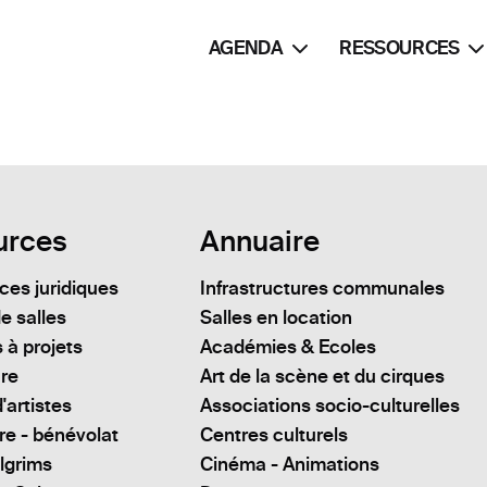
AGENDA
RESSOURCES
urces
Annuaire
es juridiques
Infrastructures communales
e salles
Salles en location
 à projets
Académies & Ecoles
ure
Art de la scène et du cirques
'artistes
Associations socio-culturelles
re - bénévolat
Centres culturels
lgrims
Cinéma - Animations