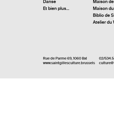
Danse
Maison de
Et bien plus...
Maison du
Biblio de S
Atelier du
Rue de Parme 69, 1060 Bxl
02/534.5
www.saintgillesculture.brussels
culture@