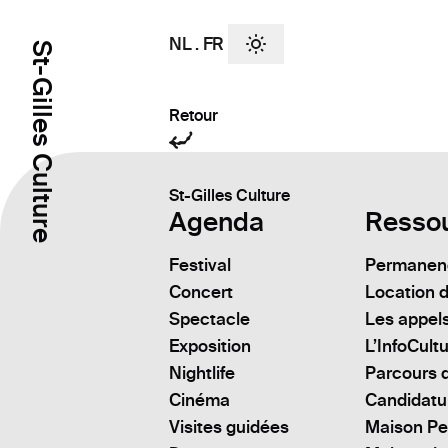
NL
.
FR
St-Gilles Culture
Retour
St-Gilles Culture
Agenda
Resso
Festival
Permanenc
Concert
Location d
Spectacle
Les appels
Exposition
L’InfoCult
Nightlife
Parcours d
Cinéma
Candidatu
Visites guidées
Maison Pe