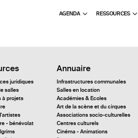
AGENDA
RESSOURCES
urces
Annuaire
es juridiques
Infrastructures communales
e salles
Salles en location
 à projets
Académies & Ecoles
ure
Art de la scène et du cirques
'artistes
Associations socio-culturelles
re - bénévolat
Centres culturels
lgrims
Cinéma - Animations