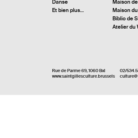
Danse
Maison de
Et bien plus...
Maison du
Biblio de S
Atelier du
Rue de Parme 69, 1060 Bxl
02/534.5
www.saintgillesculture.brussels
culture@