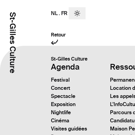
NL
.
FR
St-Gilles Culture
Retour
St-Gilles Culture
Agenda
Resso
Festival
Permanenc
Concert
Location d
Spectacle
Les appels
Exposition
L’InfoCult
Nightlife
Parcours d
Cinéma
Candidatu
Visites guidées
Maison Pe