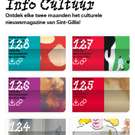
Info Cultuur
Ontdek elke twee maanden het culturele
nieuwsmagazine van Sint-Gillis!
128
127
126
125
124
123