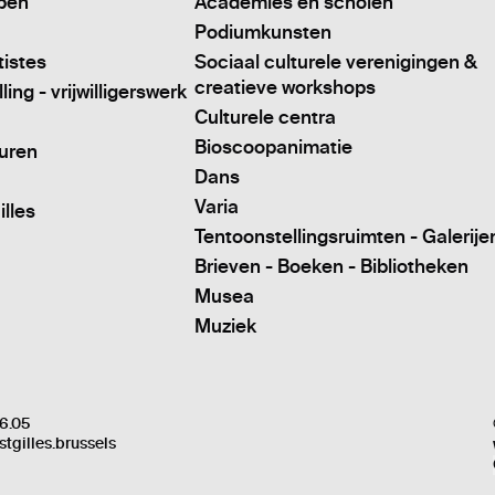
pen
Academies en scholen
Podiumkunsten
tistes
Sociaal culturele verenigingen &
creatieve workshops
ing - vrijwilligerswerk
Culturele centra
Bioscoopanimatie
turen
Dans
Varia
illes
Tentoonstellingsruimten - Galerije
Brieven - Boeken - Bibliotheken
Musea
Muziek
6.05
stgilles.brussels