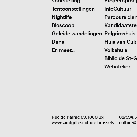
Voorstelling
Projectoproe
Tentoonstellingen
InfoCultuur
Nightlife
Parcours d'ar
Bioscoop
Kandidaatstell
Geleide wandelingen
Pelgrimshuis
Dans
Huis van Cul
En meer...
Volkshuis
Biblio de St-G
Webatelier
Rue de Parme 69, 1060 Bxl
02/534.5
www.saintgillesculture.brussels
culture@