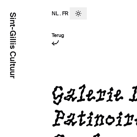
NL
.
FR
Sint-Gillis Cultuur
Terug
Galerie 
Patinoir