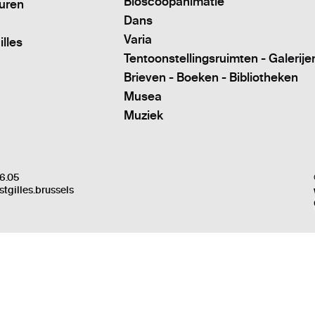
Bioscoopanimatie
turen
Dans
Varia
illes
Tentoonstellingsruimten - Galerije
Brieven - Boeken - Bibliotheken
Musea
Muziek
6.05
stgilles.brussels