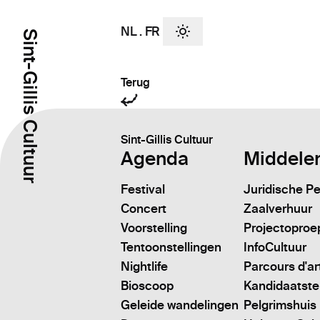
NL
.
FR
Sint-Gillis Cultuur
Terug
Sint-Gillis Cultuur
Agenda
Middele
Festival
Juridische P
Concert
Zaalverhuur
Voorstelling
Projectoproe
Tentoonstellingen
InfoCultuur
Nightlife
Parcours d'ar
Bioscoop
Kandidaatstell
Geleide wandelingen
Pelgrimshuis