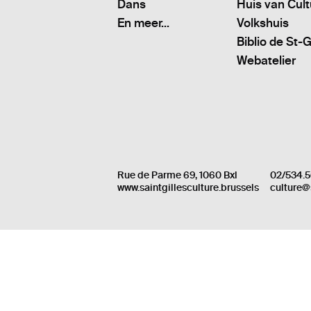
Dans
Huis van Cul
En meer...
Volkshuis
Biblio de St-G
Webatelier
Rue de Parme 69, 1060 Bxl
02/534.5
www.saintgillesculture.brussels
culture@