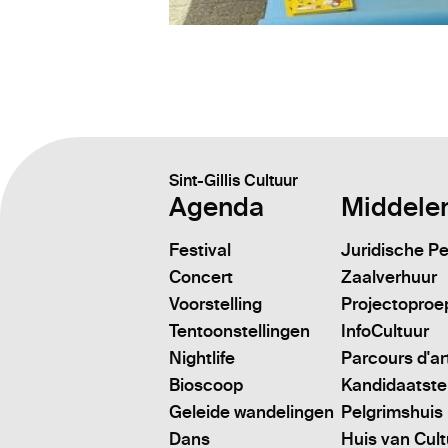
Sint-Gillis Cultuur
Agenda
Middele
Festival
Juridische P
Concert
Zaalverhuur
Voorstelling
Projectoproe
Tentoonstellingen
InfoCultuur
Nightlife
Parcours d'ar
Bioscoop
Kandidaatstell
Geleide wandelingen
Pelgrimshuis
Dans
Huis van Cul