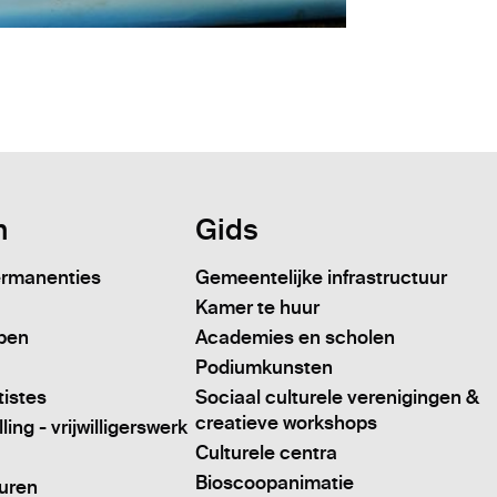
n
Gids
ermanenties
Gemeentelijke infrastructuur
Kamer te huur
pen
Academies en scholen
Podiumkunsten
tistes
Sociaal culturele verenigingen &
creatieve workshops
ing - vrijwilligerswerk
Culturele centra
Bioscoopanimatie
turen