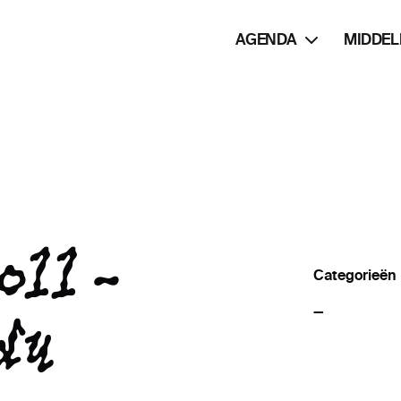
AGENDA
MIDDEL
oll -
Categorieën
du
—