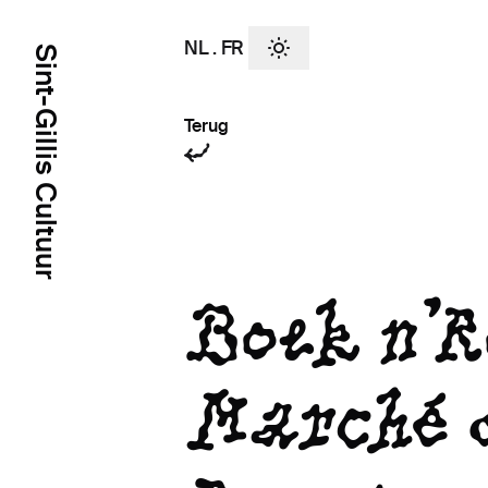
NL
.
FR
Sint-Gillis Cultuur
Terug
Boek n'R
Marché 