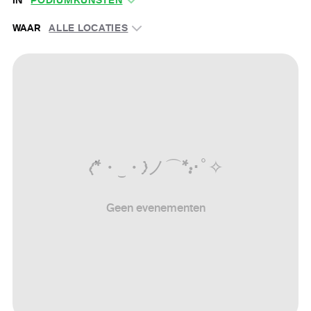
IN
PODIUMKUNSTEN
WAAR
ALLE LOCATIES
(
*
・
‿
・
)
ノ
⌒
*
:
･ﾟ
✧
Geen evenementen