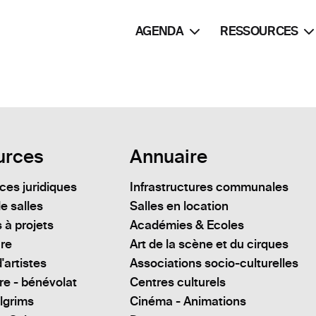
AGENDA
RESSOURCES
urces
Annuaire
es juridiques
Infrastructures communales
e salles
Salles en location
 à projets
Académies & Ecoles
ure
Art de la scène et du cirques
'artistes
Associations socio-culturelles
re - bénévolat
Centres culturels
lgrims
Cinéma - Animations