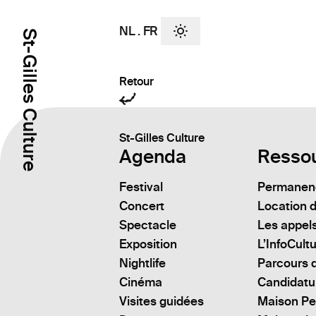
NL
.
FR
St-Gilles Culture
Retour
St-Gilles Culture
Agenda
Resso
Festival
Permanenc
Concert
Location d
Spectacle
Les appels
Exposition
L’InfoCult
Nightlife
Parcours d
Cinéma
Candidatu
Visites guidées
Maison Pe