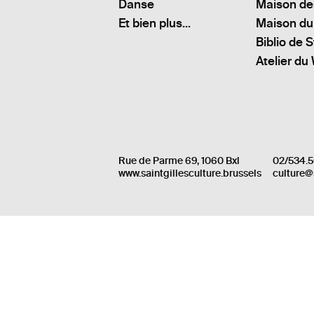
Danse
Maison de
Et bien plus...
Maison du
Biblio de S
Atelier du
Rue de Parme 69, 1060 Bxl
02/534.5
www.saintgillesculture.brussels
culture@