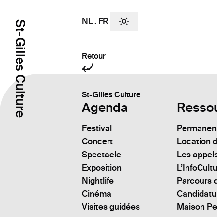
NL
.
FR
St-Gilles Culture
Retour
St-Gilles Culture
Agenda
Resso
Festival
Permanenc
Concert
Location d
Spectacle
Les appels
Exposition
L’InfoCult
Nightlife
Parcours d
Cinéma
Candidatu
Visites guidées
Maison Pe