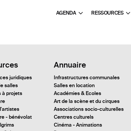
AGENDA
RESSOURCES
urces
Annuaire
es juridiques
Infrastructures communales
e salles
Salles en location
 à projets
Académies & Ecoles
ure
Art de la scène et du cirques
'artistes
Associations socio-culturelles
re - bénévolat
Centres culturels
lgrims
Cinéma - Animations