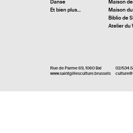
Danse
Maison de
Et bien plus...
Maison du
Biblio de S
Atelier du
Rue de Parme 69, 1060 Bxl
02/534.5
www.saintgillesculture.brussels
culture@