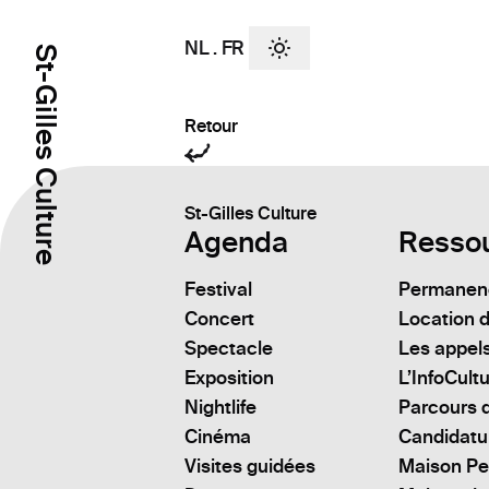
NL
.
FR
St-Gilles Culture
Retour
St-Gilles Culture
Agenda
Resso
Festival
Permanenc
Concert
Location d
Spectacle
Les appels
Exposition
L’InfoCult
Nightlife
Parcours d
Cinéma
Candidatu
Visites guidées
Maison Pe