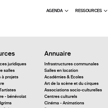
AGENDA
RESSOURCES
urces
Annuaire
es juridiques
Infrastructures communales
e salles
Salles en location
 à projets
Académies & Ecoles
ure
Art de la scène et du cirques
'artistes
Associations socio-culturelles
re - bénévolat
Centres culturels
lgrims
Cinéma - Animations