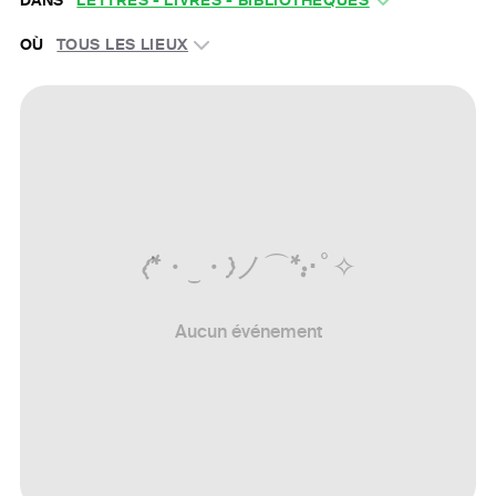
DANS
LETTRES - LIVRES - BIBLIOTHÈQUES
OÙ
TOUS LES LIEUX
(
*
・
‿
・
)
ノ
⌒
*
:
･ﾟ
✧
Aucun événement