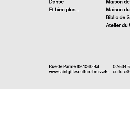
Danse
Maison de
Et bien plus...
Maison du
Biblio de S
Atelier du
Rue de Parme 69, 1060 Bxl
02/534.5
www.saintgillesculture.brussels
culture@