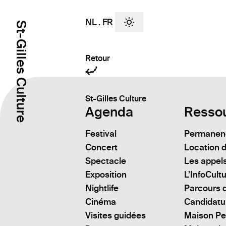
NL
.
FR
St-Gilles Culture
Retour
St-Gilles Culture
Agenda
Resso
Festival
Permanenc
Concert
Location d
Spectacle
Les appels
Exposition
L’InfoCult
Nightlife
Parcours d
Cinéma
Candidatu
Visites guidées
Maison Pe