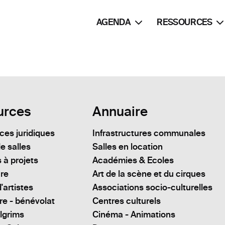
AGENDA
RESSOURCES
urces
Annuaire
es juridiques
Infrastructures communales
e salles
Salles en location
 à projets
Académies & Ecoles
ure
Art de la scène et du cirques
'artistes
Associations socio-culturelles
re - bénévolat
Centres culturels
lgrims
Cinéma - Animations