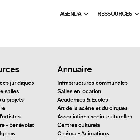
AGENDA
RESSOURCES
urces
Annuaire
es juridiques
Infrastructures communales
e salles
Salles en location
 à projets
Académies & Ecoles
ure
Art de la scène et du cirques
'artistes
Associations socio-culturelles
re - bénévolat
Centres culturels
lgrims
Cinéma - Animations