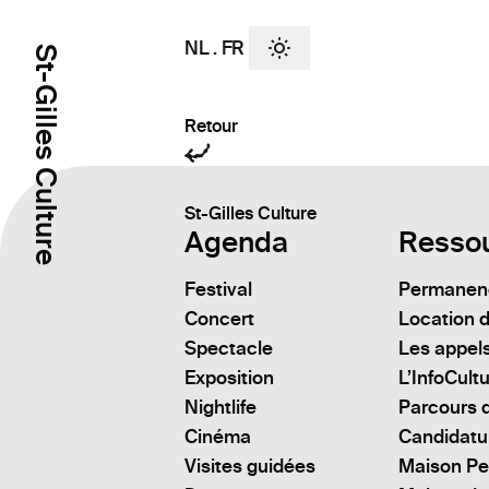
NL
.
FR
St-Gilles Culture
Retour
St-Gilles Culture
Agenda
Resso
Festival
Permanenc
Concert
Location d
Spectacle
Les appels
Exposition
L’InfoCult
Nightlife
Parcours d
Cinéma
Candidatu
Visites guidées
Maison Pe