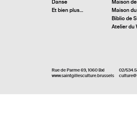
Danse
Maison de
Et bien plus...
Maison du
Biblio de S
Atelier du
Rue de Parme 69, 1060 Bxl
02/534.5
www.saintgillesculture.brussels
culture@