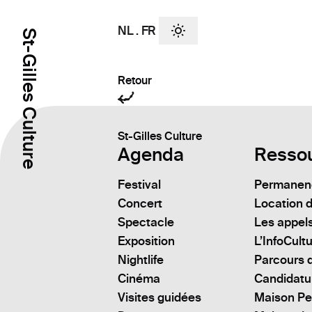
NL
.
FR
St-Gilles Culture
Retour
St-Gilles Culture
Agenda
Resso
Festival
Permanenc
Concert
Location d
Spectacle
Les appels
Exposition
L’InfoCult
Nightlife
Parcours d
Cinéma
Candidatu
Visites guidées
Maison Pe