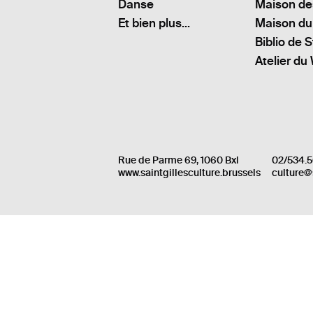
Danse
Maison de
Et bien plus...
Maison du
Biblio de S
Atelier du
Rue de Parme 69, 1060 Bxl
02/534.5
www.saintgillesculture.brussels
culture@