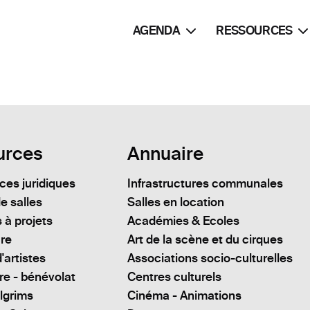
AGENDA
RESSOURCES
urces
Annuaire
es juridiques
Infrastructures communales
e salles
Salles en location
 à projets
Académies & Ecoles
ure
Art de la scène et du cirques
'artistes
Associations socio-culturelles
re - bénévolat
Centres culturels
lgrims
Cinéma - Animations